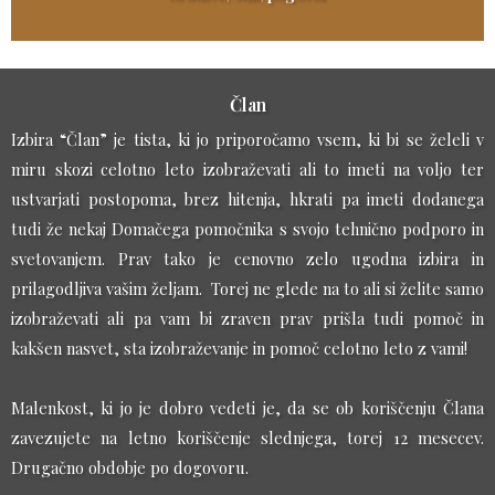
Član
Izbira “Član” je tista, ki jo priporočamo vsem, ki bi se želeli v
miru skozi celotno leto izobraževati ali to imeti na voljo ter
ustvarjati postopoma, brez hitenja, hkrati pa imeti dodanega
tudi že nekaj Domačega pomočnika s svojo tehnično podporo in
svetovanjem. Prav tako je cenovno zelo ugodna izbira in
prilagodljiva vašim željam. Torej ne glede na to ali si želite samo
izobraževati ali pa vam bi zraven prav prišla tudi pomoč in
kakšen nasvet, sta izobraževanje in pomoč celotno leto z vami!
Malenkost, ki jo je dobro vedeti je, da se ob koriščenju Člana
zavezujete na letno koriščenje slednjega, torej 12 mesecev.
Drugačno obdobje po dogovoru.