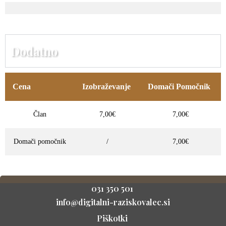
Dodatno
Cena
Izobraževanje
Domači Pomočnik
Član
7,00€
7,00€
Domači pomočnik
/
7,00€
031 350 501
info@digitalni-raziskovalec.si
Piškotki