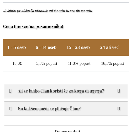
1h lahko predstavlja obdobje od 60 min in vse do 90 min
Cena (mesec/na posameznika)
1 - 5 oseb
6 - 14 oseb
15 - 23 oseb
24 ali več
18,0€
5,5% popust
11,0% popust
16,5% popust
Ali se lahko Član koristi še za koga drugega?
Na kakšen način se plačuje Član?
Dobro vedeti