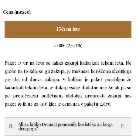
Cena (mesec)
15/h na leto
40,00€ (2,67€/h)
Paket 15 ur na leto se lahko zakupi kadarkoli tekom leta. Ne
glede na to kdaj se ga zakupi, je možnost koriščenja slednjega
365 dni od dneva nakupa. V kolikor je paket porabljen že
kadarkoli tekom leta, je dokup vsake dodatne ure 8€ ali pa se
po pretečenem polletnem obdobju preprosti zakupi nov
paket 15-ih ur za 40€ kjer je cena ura v paketu 2,67€.
Ali se lahko Domači pomočnik koristi še za koga
drugega?