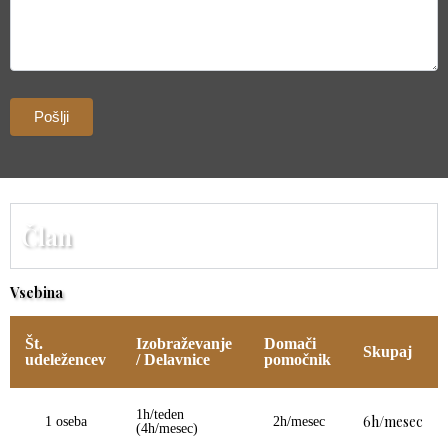
Član
Vsebina
Št.
Izobraževanje
Domači
Skupaj
udeležencev
/ Delavnice
pomočnik
1h/teden
6h/mesec
1 oseba
2h/mesec
(4h/mesec)