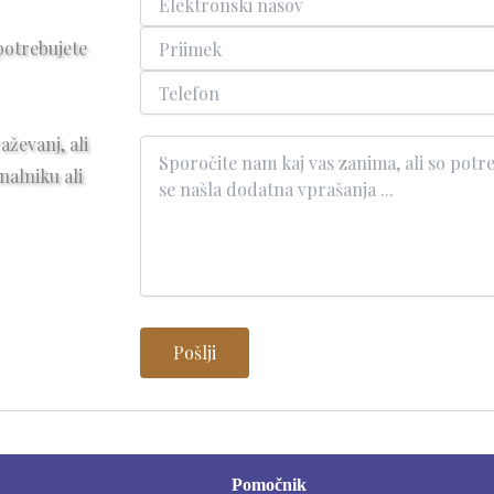
potrebujete
aževanj, ali
nalniku ali
Pomočnik