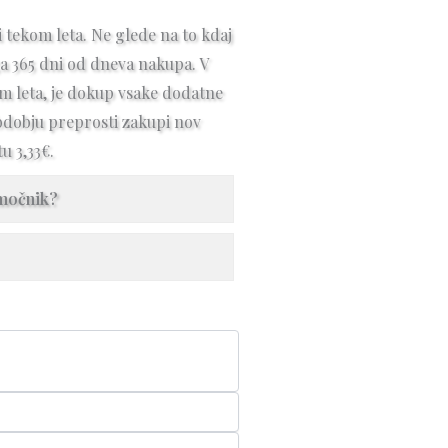
i tekom leta. Ne glede na to kdaj
ga 365 dni od dneva nakupa. V
om leta, je dokup vsake dodatne
bdobju preprosti zakupi nov
u 3,33€.
omočnik?