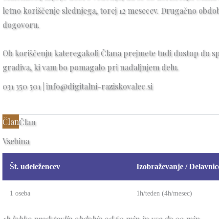
letno koriščenje slednjega, torej 12 mesecev. Drugačno obdo
dogovoru.
Ob koriščenju kateregakoli Člana prejmete tudi dostop do spl
gradiva, ki vam bo pomagalo pri nadaljnjem delu.
031 350 501 | info@digitalni-raziskovalec.si
Član
Član
Vsebina
Št. udeležencev
Izobraževanje / Delavnic
1 oseba
1h/teden (4h/mesec)
1h lahko predstavlja obdobje od 60 min in vse do 90 min