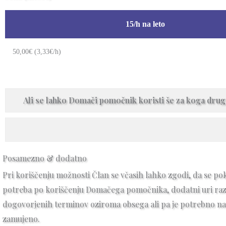
15/h na leto
50,00€ (3,33€/h)
Ali se lahko Domači pomočnik koristi še za koga dru
Posamezno & dodatno
Pri koriščenju možnosti Član se včasih lahko zgodi, da se po
potreba po koriščenju Domačega pomočnika, dodatni uri raz
dogovorjenih terminov oziroma obsega ali pa je potrebno n
zamujeno.