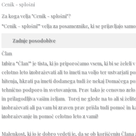
Skip
Cenik - splošni
to
Za koga velja "Cenik - splošni"?
content
“Cenik – splošni” velja za posameznike, ki se prijavljajo sam
Zadnje posodobive
Član
Izbira “Član” je tista, ki jo priporočamo vsem, ki bi se želeli 
celotno leto izobraževati ali to imeti na voljo ter ustvarjati 
hitenja, hkrati pa imeti dodanega tudi že nekaj Domačega po
tehnično podporo in svetovanjem. Prav tako je cenovno zelo
in prilagodljiva vašim željam. Torej ne glede na to ali si želi
izobraževati ali pa vam bi zraven prav prišla tudi pomoč in k
izobraževanje in pomoč celotno leto z vami!
Malenkost, ki jo je dobro vedeti je, da se ob koriščenju Člana