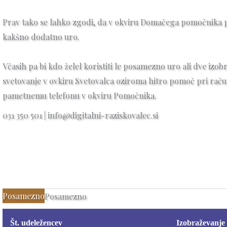
Prav tako se lahko zgodi, da v okviru Domačega pomočnika 
kakšno dodatno uro.
Včasih pa bi kdo želel koristiti le posamezno uro ali dve izobr
svetovanje v ovkiru Svetovalca oziroma hitro pomoč pri raču
pametnemu telefonu v okviru Pomočnika.
031 350 501 | info@digitalni-raziskovalec.si
Posamezno
Posamezno
Št. udeležencev
Izobraževanje