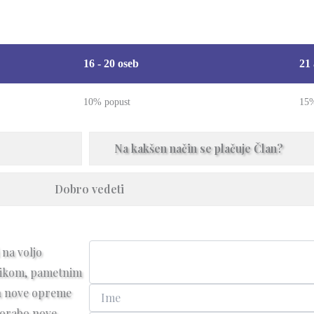
16 - 20 oseb
21 
10% popust
15%
Na kakšen način se plačuje Član?
Dobro vedeti
na voljo
lnikom, pametnim
h nove opreme
porabo nove