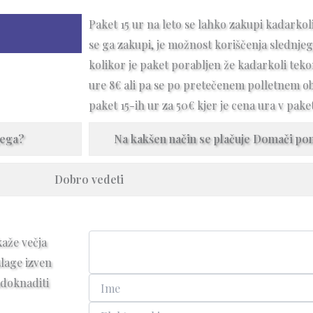
Paket 15 ur na leto se lahko zakupi kadarkol
se ga zakupi, je možnost koriščenja slednje
kolikor je paket porabljen že kadarkoli tek
ure 8€ ali pa se po pretečenem polletnem o
paket 15-ih ur za 50€ kjer je cena ura v paket
gega?
Na kakšen način se plačuje Domači p
Dobro vedeti
kaže večja
lage izven
adoknaditi