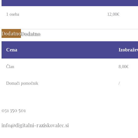
1 oseba
12,00€
Dodatno
Dodatno
Cena
Izobraže
Član
8,00€
Domači pomočnik
/
Piškotki
031 350 501
Politika
info@digitalni-raziskovalec.si
Splošni 