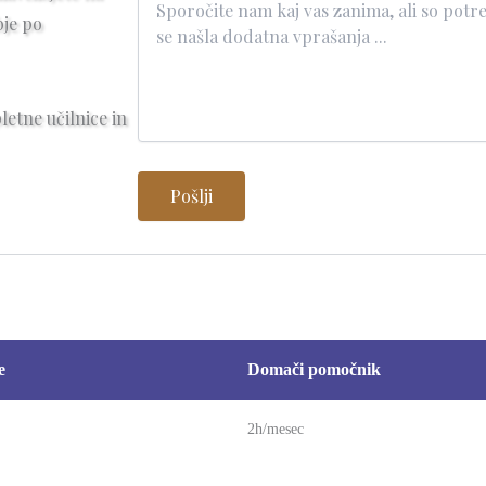
bje po
etne učilnice in
e
Domači pomočnik
2h/mesec