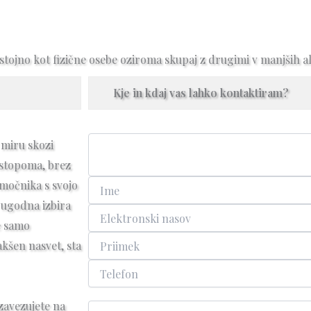
ostojno kot fizične osebe oziroma skupaj z drugimi v manjših al
Kje in kdaj vas lahko kontaktiram?
v miru skozi
postopoma, brez
močnika s svojo
 ugodna izbira
te samo
akšen nasvet, sta
 zavezujete na