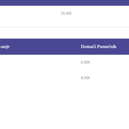
10,00€
vanje
Domači Pomočnik
8,00€
8,00€
 zasebnosti
pogoji