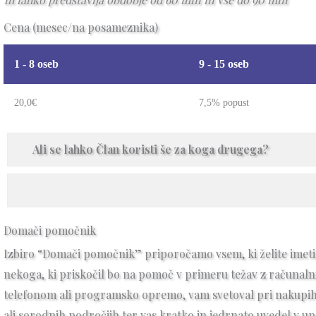
Cena (mesec/na posameznika)
1 - 8 oseb
9 - 15 oseb
20,0€
7,5% popust
Ali se lahko Član koristi še za koga drugega?
Domači pomočnik
Izbiro “Domači pomočnik” priporočamo vsem, ki želite imeti 
nekoga, ki priskočil bo na pomoč v primeru težav z računa
telefonom ali programsko opremo, vam svetoval pri nakupi
ali sorodnih področjih ter vas kratko in jedrnato uvedel v u